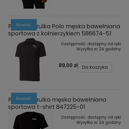
Nowość
Puma koszulka Polo męska bawełniana
sportowa z kołnierzykiem 586674-51
Dostępność:
dostępny od ręki
Wysyłka w:
24 godziny
89,00 zł
Do koszyka
Nowość
Puma koszulka męska bawełniana
sportowa t-shirt 847225-01
Dostępność:
dostępny od ręki
Wysyłka w:
24 godziny