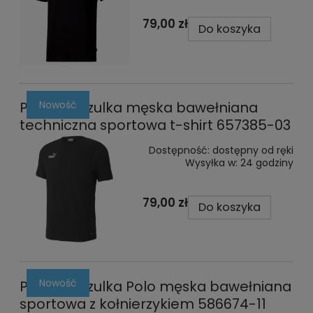
79,00 zł
Do koszyka
Nowość
Puma koszulka męska bawełniana
techniczna sportowa t-shirt 657385-03
Dostępność:
dostępny od ręki
Wysyłka w:
24 godziny
79,00 zł
Do koszyka
Nowość
Puma koszulka Polo męska bawełniana
sportowa z kołnierzykiem 586674-11