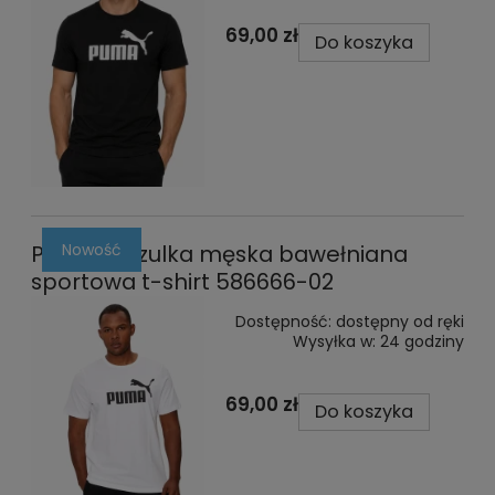
69,00 zł
Do koszyka
Nowość
Puma koszulka męska bawełniana
sportowa t-shirt 586666-02
Dostępność:
dostępny od ręki
Wysyłka w:
24 godziny
69,00 zł
Do koszyka