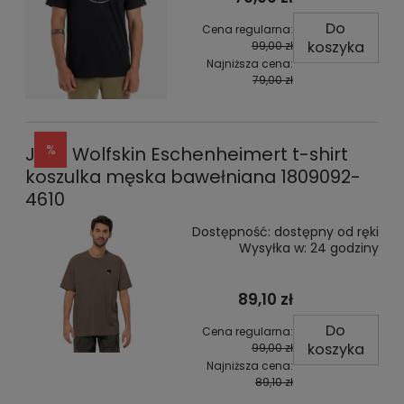
Do
Cena regularna:
koszyka
99,00 zł
Najniższa cena:
79,00 zł
Jack Wolfskin Eschenheimert t-shirt
koszulka męska bawełniana 1809092-
4610
Dostępność:
dostępny od ręki
Wysyłka w:
24 godziny
89,10 zł
Do
Cena regularna:
koszyka
99,00 zł
Najniższa cena:
89,10 zł