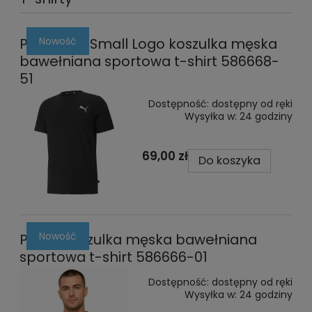
Nowość
Puma ESS Small Logo koszulka męska
bawełniana sportowa t-shirt 586668-
51
Dostępność:
dostępny od ręki
Wysyłka w:
24 godziny
69,00 zł
Do koszyka
Nowość
Puma koszulka męska bawełniana
sportowa t-shirt 586666-01
Dostępność:
dostępny od ręki
Wysyłka w:
24 godziny