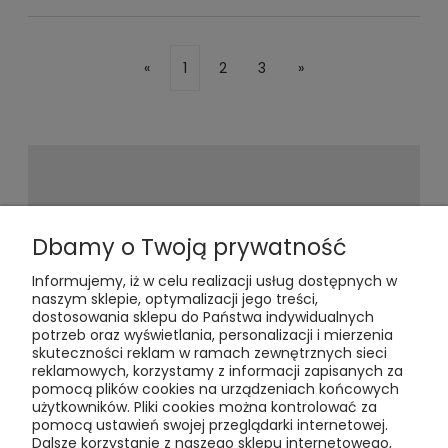
«
1
2
3
»
Newsletter
Dbamy o Twoją prywatność
Informujemy, iż w celu realizacji usług dostępnych w
Podaj swój adres e-mail, jeżeli chcesz
naszym sklepie, optymalizacji jego treści,
otrzymywać informacje o
dostosowania sklepu do Państwa indywidualnych
nowościach i promocjach.
potrzeb oraz wyświetlania, personalizacji i mierzenia
skuteczności reklam w ramach zewnętrznych sieci
reklamowych, korzystamy z informacji zapisanych za
pomocą plików cookies na urządzeniach końcowych
użytkowników. Pliki cookies można kontrolować za
pomocą ustawień swojej przeglądarki internetowej.
Dalsze korzystanie z naszego sklepu internetowego,