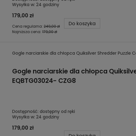
Wysyłka w:
24 godziny
179,00 zł
Do koszyka
Cena regularna:
249,00 zł
Najniższa cena:
179,00 zł
Gogle narciarskie dla chłopca Quiksilver Shredder Puzz
Gogle narciarskie dla chłopca Quiksil
EQBTG03024- CZG8
Dostępność:
dostępny od ręki
Wysyłka w:
24 godziny
179,00 zł
Do koszyka