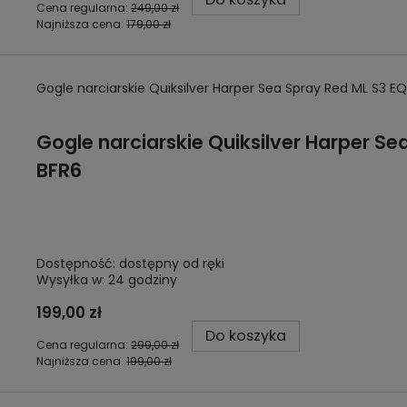
Cena regularna:
249,00 zł
Najniższa cena:
179,00 zł
Gogle narciarskie Quiksilver Harper Sea Spray Red ML S3 
Gogle narciarskie Quiksilver Harper S
BFR6
Dostępność:
dostępny od ręki
Wysyłka w:
24 godziny
199,00 zł
Do koszyka
Cena regularna:
299,00 zł
Najniższa cena:
199,00 zł