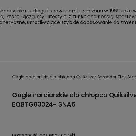
dowiska surfingu i snowboardu, założona w 1969 roku w A
 które łączą styl lifestyle z funkcjonalnością sport
gnetyczne, umożliwiające szybkie dopasowanie do zmien
Gogle narciarskie dla chłopca Quiksilver Shredder Flint 
Gogle narciarskie dla chłopca Quiksilve
EQBTG03024- SNA5
Dostępność:
dostępny od ręki