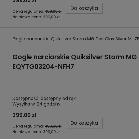
399,00 zł
Do koszyka
Cena regularna:
499,00 zł
Najniższa cena:
399,00 zł
Gogle narciarskie Quiksilver Storm MG Twil Clux Silver M
Gogle narciarskie Quiksilver Storm MG T
EQYTG03204-NFH7
Dostępność:
dostępny od ręki
Wysyłka w:
24 godziny
399,00 zł
Do koszyka
Cena regularna:
499,00 zł
Najniższa cena:
399,00 zł