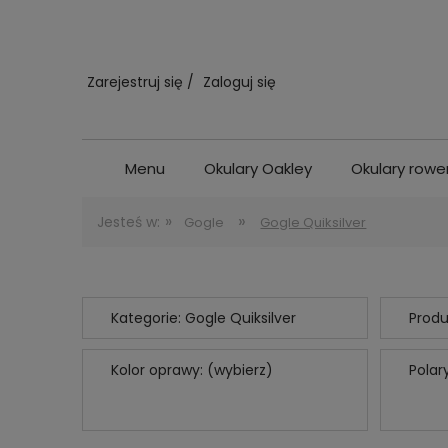
Zarejestruj się
Zaloguj się
Menu
Okulary Oakley
Okulary row
»
»
Jesteś w:
Gogle
Gogle Quiksilver
Kategorie: Gogle Quiksilver
Produ
Kolor oprawy: (wybierz)
Polar