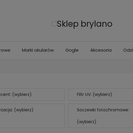
erowe
Marki okularów
Gogle
Akcesoria
Odz
cent: (wybierz)
Filtr UV: (wybierz)
yzacja: (wybierz)
Soczewki fotochromowe:
(wybierz)