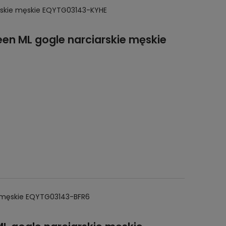
arskie męskie EQYTG03143-KYHE
een ML gogle narciarskie męskie
ie męskie EQYTG03143-BFR6