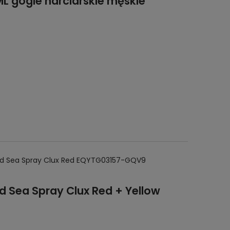
L gogle narciarskie męskie
ood Sea Spray Clux Red EQYTG03157-GQV9
d Sea Spray Clux Red + Yellow