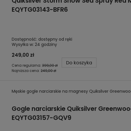
Quiksilver Storm Snow Sea Spray Red M
EQYTG03143-BFR6
Dostępność:
dostępny od ręki
Wysyłka w:
24 godziny
249,00 zł
Do koszyka
Cena regularna:
399,00 zł
Najniższa cena:
249,00 zł
Męskie gogle narciarskie na magnesy Quiksilver Greenw
Gogle narciarskie Quiksilver Greenwoo
EQYTG03157-GQV9