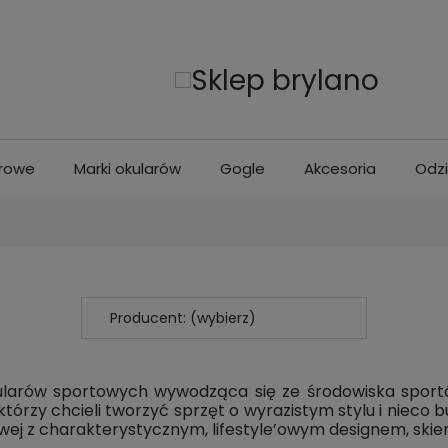
erowe
Marki okularów
Gogle
Akcesoria
Odz
Producent: (wybierz)
arów sportowych wywodząca się ze środowiska sportów 
, którzy chcieli tworzyć sprzęt o wyrazistym stylu i nie
owej z charakterystycznym, lifestyle’owym designem
,
skie