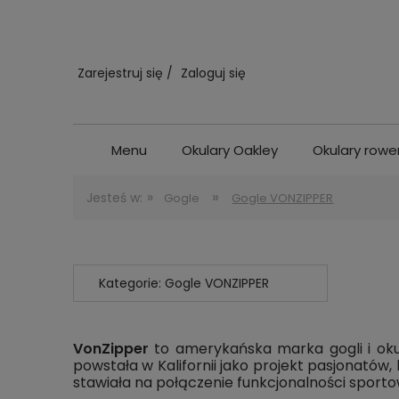
Zarejestruj się
Zaloguj się
Menu
Okulary Oakley
Okulary row
»
»
Jesteś w:
Gogle
Gogle VONZIPPER
Kategorie: Gogle VONZIPPER
VonZipper
to amerykańska marka gogli i okul
powstała w Kalifornii jako projekt pasjonatów
stawiała na połączenie
funkcjonalności sport