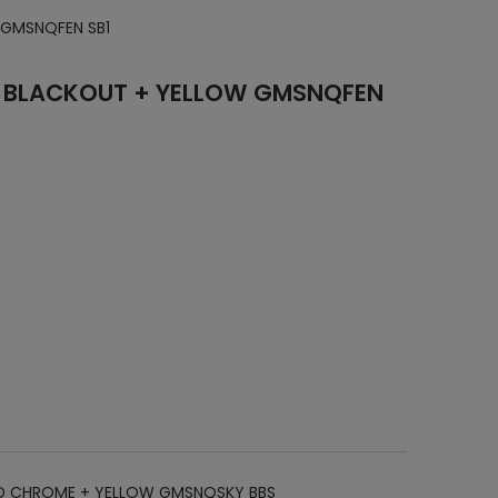
 GMSNQFEN SB1
N BLACKOUT + YELLOW GMSNQFEN
OLD CHROME + YELLOW GMSNQSKY BBS