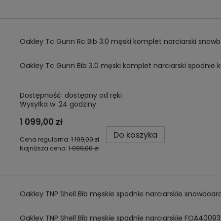
Oakley Tc Gunn Rc Bib 3.0 męski komplet narciarski snow
Oakley Tc Gunn Bib 3.0 męski komplet narciarski spodnie k
Dostępność:
dostępny od ręki
Wysyłka w:
24 godziny
1 099,00 zł
Do koszyka
Cena regularna:
1 199,00 zł
Najniższa cena:
1 099,00 zł
Oakley TNP Shell Bib męskie spodnie narciarskie snowb
Oakley TNP Shell Bib męskie spodnie narciarskie FOA4009