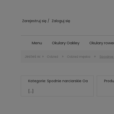
Zarejestruj się
Zaloguj się
Menu
Okulary Oakley
Okulary row
»
»
»
Jesteś w:
Odzież
Odzież męska
Spodnie 
Kategorie: Spodnie narciarskie Oa
Produ
[...]