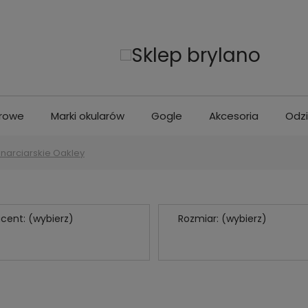
erowe
Marki okularów
Gogle
Akcesoria
Odz
narciarskie Oakley
cent: (wybierz)
Rozmiar: (wybierz)