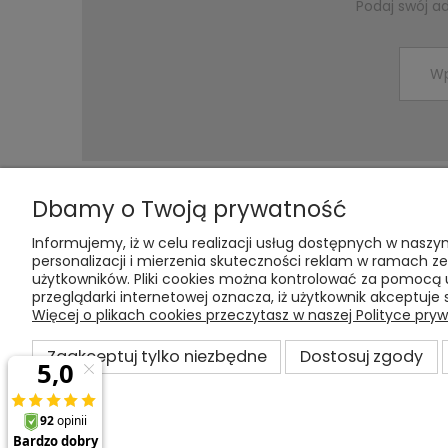
Podaj swój a
Dbamy o Twoją prywatność
Pomoc
Moje konto
Informujemy, iż w celu realizacji usług dostępnych w naszy
personalizacji i mierzenia skuteczności reklam w ramach 
Odstąp od umowy tutaj
Twoje zamówienia
użytkowników. Pliki cookies można kontrolować za pomocą u
przeglądarki internetowej oznacza, iż użytkownik akceptuje 
Zwroty i reklamacje
Ustawienia konta
Więcej o plikach cookies przeczytasz w naszej Polityce pryw
Prizm
Przechowalnia
Regulamin
Zaakceptuj tylko niezbędne
Dostosuj zgody
Raty