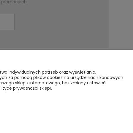
i promocjach.
O nas
stwa indywidualnych potrzeb oraz wyświetlania,
sanych za pomocą plików cookies na urządzeniach końcowych
Kontakt i dane firmy
 naszego sklepu internetowego, bez zmiany ustawień
lityce prywatności sklepu.
tności
O NAS