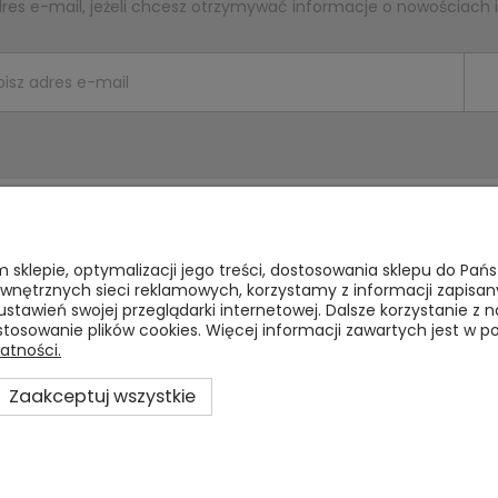
dres e-mail, jeżeli chcesz otrzymywać informacje o nowościach 
Płatności i dostawa
Informacje
m sklepie, optymalizacji jego treści, dostosowania sklepu do Pań
zewnętrznych sieci reklamowych, korzystamy z informacji zapi
Formy płatności
Kontakt
stawień swojej przeglądarki internetowej. Dalsze korzystanie z
stosowanie plików cookies. Więcej informacji zawartych jest w po
Czas i koszty dostawy
Polityka prywa
atności.
Czas realizacji zamówienia
Jak kupować?
Zaakceptuj wszystkie