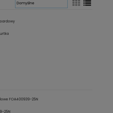
boardowy
urtka
oardowe FOA400939-25N
39-25N