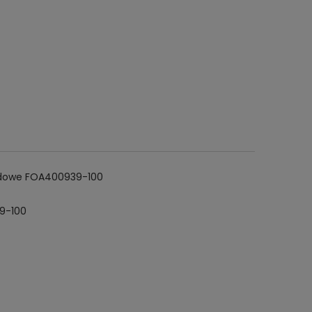
ardowe FOA400939-100
39-100