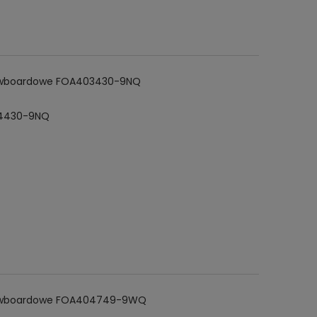
snowboardowe FOA403430-9NQ
404430-9NQ
 snowboardowe FOA404749-9WQ