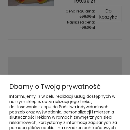
199,00 zł
Do
Cena regularna:
koszyka
299,00 zł
Najniższa cena:
199,00 zł
Newsletter
Dbamy o Twoją prywatność
Informujemy, iż w celu realizacji usług dostępnych w
Podaj swój adres e-mail, jeżeli chcesz
naszym sklepie, optymalizacji jego treści,
otrzymywać informacje o
dostosowania sklepu do Państwa indywidualnych
nowościach i promocjach.
potrzeb oraz wyświetlania, personalizacji i mierzenia
skuteczności reklam w ramach zewnętrznych sieci
reklamowych, korzystamy z informacji zapisanych za
pomocą plików cookies na urządzeniach końcowych