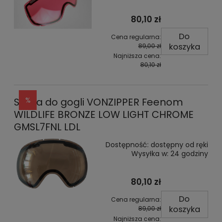
80,10 zł
Do
Cena regularna:
koszyka
89,00 zł
Najniższa cena:
80,10 zł
Szyba do gogli VONZIPPER Feenom
WILDLIFE BRONZE LOW LIGHT CHROME
GMSL7FNL LDL
Dostępność:
dostępny od ręki
Wysyłka w:
24 godziny
80,10 zł
Do
Cena regularna:
koszyka
89,00 zł
Najniższa cena: