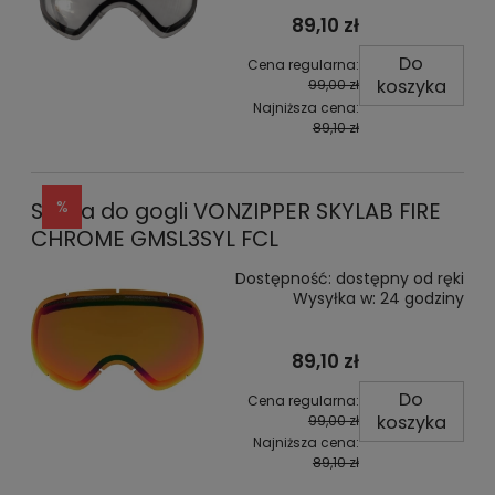
89,10 zł
Do
Cena regularna:
koszyka
99,00 zł
Najniższa cena:
89,10 zł
Szyba do gogli VONZIPPER SKYLAB FIRE
CHROME GMSL3SYL FCL
Dostępność:
dostępny od ręki
Wysyłka w:
24 godziny
89,10 zł
Do
Cena regularna:
koszyka
99,00 zł
Najniższa cena:
89,10 zł