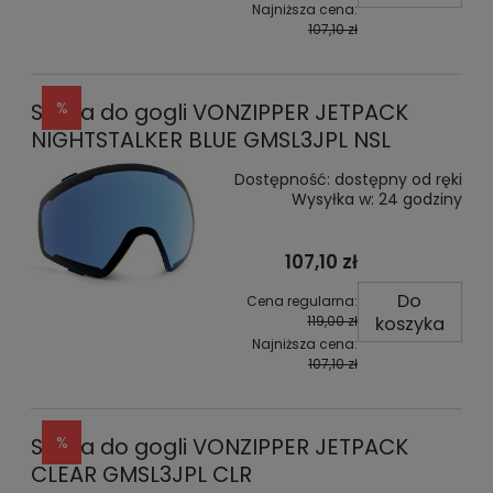
Najniższa cena:
107,10 zł
Szyba do gogli VONZIPPER JETPACK
NIGHTSTALKER BLUE GMSL3JPL NSL
Dostępność:
dostępny od ręki
Wysyłka w:
24 godziny
107,10 zł
Do
Cena regularna:
koszyka
119,00 zł
Najniższa cena:
107,10 zł
Szyba do gogli VONZIPPER JETPACK
CLEAR GMSL3JPL CLR