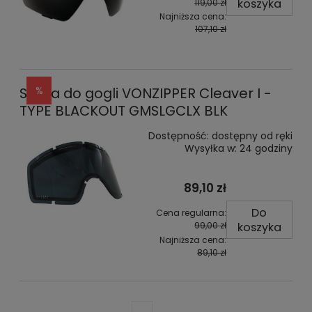
koszyka
119,00 zł
Najniższa cena:
107,10 zł
Szyba do gogli VONZIPPER Cleaver I -
TYPE BLACKOUT GMSLGCLX BLK
Dostępność:
dostępny od ręki
Wysyłka w:
24 godziny
89,10 zł
Do
Cena regularna:
koszyka
99,00 zł
Najniższa cena:
89,10 zł