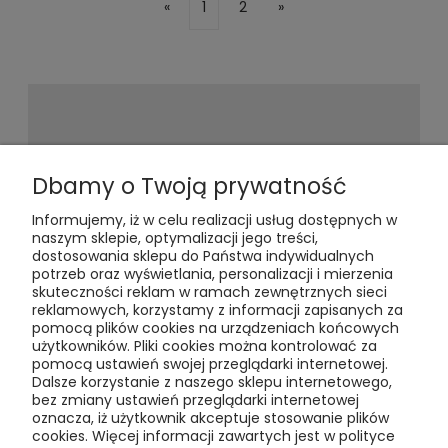
«
1
2
»
Newsletter
Dbamy o Twoją prywatność
Informujemy, iż w celu realizacji usług dostępnych w
Podaj swój adres e-mail, jeżeli chcesz
naszym sklepie, optymalizacji jego treści,
otrzymywać informacje o
dostosowania sklepu do Państwa indywidualnych
nowościach i promocjach.
potrzeb oraz wyświetlania, personalizacji i mierzenia
skuteczności reklam w ramach zewnętrznych sieci
reklamowych, korzystamy z informacji zapisanych za
pomocą plików cookies na urządzeniach końcowych
użytkowników. Pliki cookies można kontrolować za
pomocą ustawień swojej przeglądarki internetowej.
Dalsze korzystanie z naszego sklepu internetowego,
bez zmiany ustawień przeglądarki internetowej
oznacza, iż użytkownik akceptuje stosowanie plików
Pomoc
cookies. Więcej informacji zawartych jest w polityce