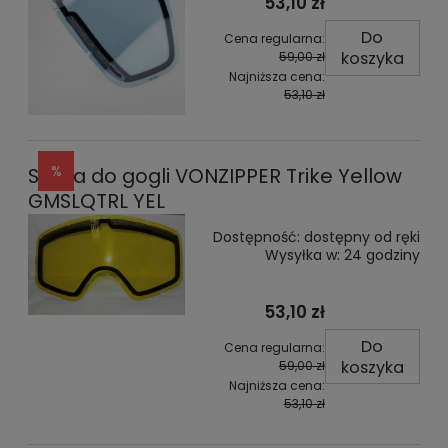
53,10 zł
Do
Cena regularna:
koszyka
59,00 zł
Najniższa cena:
53,10 zł
Szyba do gogli VONZIPPER Trike Yellow
GMSLQTRL YEL
Dostępność:
dostępny od ręki
Wysyłka w:
24 godziny
53,10 zł
Do
Cena regularna:
koszyka
59,00 zł
Najniższa cena:
53,10 zł