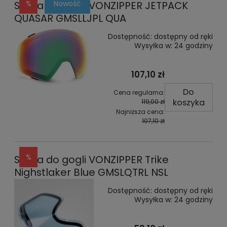
Nowość
Szyba do gogli VONZIPPER JETPACK
QUASAR GMSLLJPL QUA
Dostępność:
dostępny od ręki
Wysyłka w:
24 godziny
107,10 zł
Do
Cena regularna:
koszyka
119,00 zł
Najniższa cena:
107,10 zł
Szyba do gogli VONZIPPER Trike
Nighstlaker Blue GMSLQTRL NSL
Dostępność:
dostępny od ręki
Wysyłka w:
24 godziny