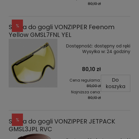
80,10 zł
Szyba do gogli VONZIPPER Feenom
Yellow GMSL7FNL YEL
Dostępność:
dostępny od ręki
Wysyłka w:
24 godziny
80,10 zł
Do
Cena regularna:
koszyka
89,00 zł
Najniższa cena:
80,10 zł
Szyba do gogli VONZIPPER JETPACK
GMSL3JPL RVC