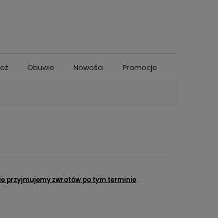
ież
Obuwie
Nowości
Promocje
ie przyjmujemy zwrotów po tym terminie
.