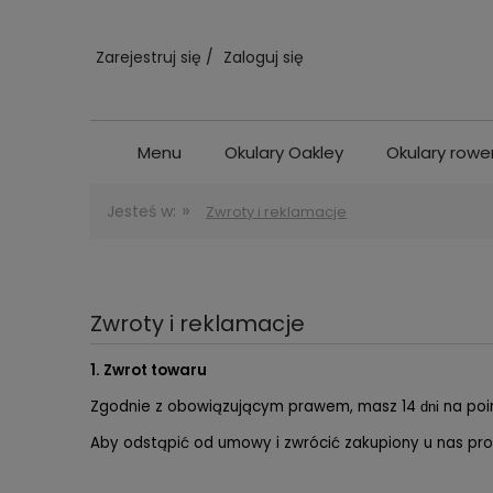
Zarejestruj się
Zaloguj się
Menu
Okulary Oakley
Okulary row
»
Jesteś w:
Zwroty i reklamacje
Zwroty i reklamacje
1. Zwrot towaru
Zgodnie z obowiązującym prawem, masz 14
na poi
dni
Aby odstąpić od umowy i zwrócić zakupiony u nas pro