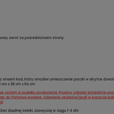
mowy zwrot za pośrednictwem strony:
asz smsem kod, który umożliwi umieszczenie paczki w skrytce dow
 cm x 38 cm x 64 cm
we, potem w pudełko producenta. Prosimy odsyłać kompletne produ
tały do Państwa wysłane. Odesłanie okularów/gogli w kopercie bą
li
 bez zbędnej zwłoki, zazwyczaj w ciągu 1-4 dni