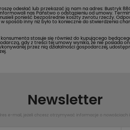
proszę odesłać lub przekazać ją nam na adres:
Bustryk 88
 poinformowali nas Państwo o odstąpieniu od umowy. Termi
usieli ponieść bezpośrednie koszty zwrotu rzeczy. Odpow
j w sposób inny niż było to konieczne do stwierdzenia cha
 konsumenta stosuje się również do kupującego będące
podarczą, gdy z treści tej umowy wynika, że nie posiada 
konywanej przez nią działalności gospodarczej, udostęp
ej.
Newsletter
dres e-mail, jeżeli chcesz otrzymywać informacje o nowościach 