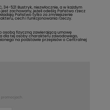
C, 34-521 Bustryk
, niezwłocznie, a w każdym
n jest zachowany, jeżeli odeślą Państwo rzecz
iadają Państwo tylko za zmniejszenie
rakteru, cech i funkcjonowania rzeczy.
go osobą fizyczną zawierającą umowę
ona dla tej osoby charakteru zawodowego,
nionego na podstawie przepisów o Centralnej
i promocjach.