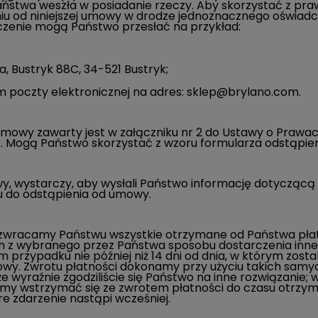
 Państwa weszła w posiadanie rzeczy. Aby skorzystać z 
niu od niniejszej umowy w drodze jednoznacznego oświad
czenie mogą Państwo przesłać na przykład:
, Bustryk 88C, 34-521 Bustryk
;
 poczty elektronicznej na adres:
sklep@brylano.com
.
umowy zawarty jest w załączniku nr 2 do Ustawy o Praw
. Mogą Państwo skorzystać z wzoru formularza odstąpien
, wystarczy, aby wysłali Państwo informację dotycząc
 do odstąpienia od umowy.
 zwracamy Państwu wszystkie otrzymane od Państwa płatn
z wybranego przez Państwa sposobu dostarczenia inneg
m przypadku nie później niż 14 dni od dnia, w którym zost
owy. Zwrotu płatności dokonamy przy użyciu takich samyc
że wyraźnie zgodziliście się Państwo na inne rozwiązanie
my wstrzymać się ze zwrotem płatności do czasu otrzym
re zdarzenie nastąpi wcześniej.