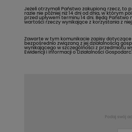
Jeżeli otrzymali Państwo zakupioną rzecz, to 
razie nie później niż 14 dni od dnia, w którym
przed upływem terminu 14 dni. Będą Państwo m
wartości rzeczy wynikające z korzystania z nie
Zawarte w tym komunikacie zapisy dotyczące
bezpośrednio związaną z jej działalnością gos
wynikającego w szczególności z przedmiotu wy
Ewidencji i Informacji o Działalności Gospodarcz
Podaj swój a