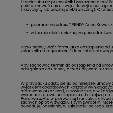
trzecia inna niż przewoźnik i wskazana przez
poinformować nas o swojej decyzji o odstąpie
tradycyjną lub pocztą elektroniczną). Oświad
pisemnie na adres: T
RENDY Anna Kowalska
w formie elektronicznej za pośrednictwem
Przykładowy wzór formularza odstąpienia od 
załącznik do regulaminu Sklepu Internetowego
Aby zachować termin do odstąpienia od umowy
odstąpienia od umowy przed upływem terminu
W przypadku odstąpienia od niniejszej umowy
wyjątkiem dodatkowych kosztów wynikających 
oferowany przez nas), niezwłocznie, a w każdy
wykonaniu prawa odstąpienia od niniejszej um
Państwa użyte w pierwotnej transakcji, chyba 
żadnych opłat w związku z tym zwrotem. Może
dowodu jej odesłania, w zależności od tego, któ