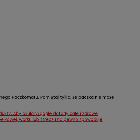
olnego Paczkomatu. Pamiętaj tylko, że paczka nie może
kty. Aby okulary/gogle dotarły całe i zdrowe
belkowej, worku lub streczu na pewno spowoduje