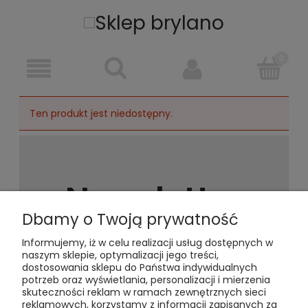
Ten produkt jest niedostępny.
Newsletter
Dbamy o Twoją prywatność
Podaj swój adres e-mail, jeżeli chcesz
Informujemy, iż w celu realizacji usług dostępnych w
otrzymywać informacje o
naszym sklepie, optymalizacji jego treści,
nowościach i promocjach.
dostosowania sklepu do Państwa indywidualnych
potrzeb oraz wyświetlania, personalizacji i mierzenia
skuteczności reklam w ramach zewnętrznych sieci
reklamowych, korzystamy z informacji zapisanych za