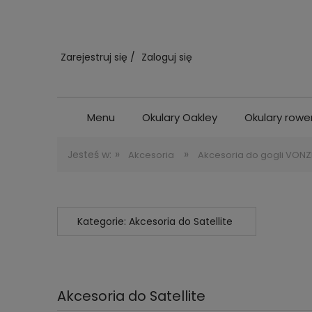
Zarejestruj się
Zaloguj się
Menu
Okulary Oakley
Okulary row
»
»
Jesteś w:
Akcesoria
Akcesoria do gogli VONZ
Kategorie: Akcesoria do Satellite
Akcesoria do Satellite