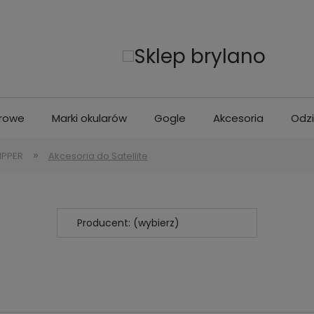
erowe
Marki okularów
Gogle
Akcesoria
Odz
»
IPPER
Akcesoria do Satellite
Producent: (wybierz)