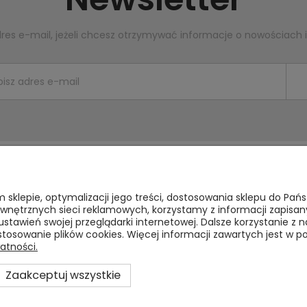
dres e-mail, jeżeli chcesz otrzymywać informacje o nowościach 
Płatności i dostawa
Informacje
m sklepie, optymalizacji jego treści, dostosowania sklepu do Pań
zewnętrznych sieci reklamowych, korzystamy z informacji zapi
Formy płatności
Kontakt
stawień swojej przeglądarki internetowej. Dalsze korzystanie z
stosowanie plików cookies. Więcej informacji zawartych jest w po
Czas i koszty dostawy
Polityka prywa
atności.
Czas realizacji zamówienia
Jak kupować?
Zaakceptuj wszystkie