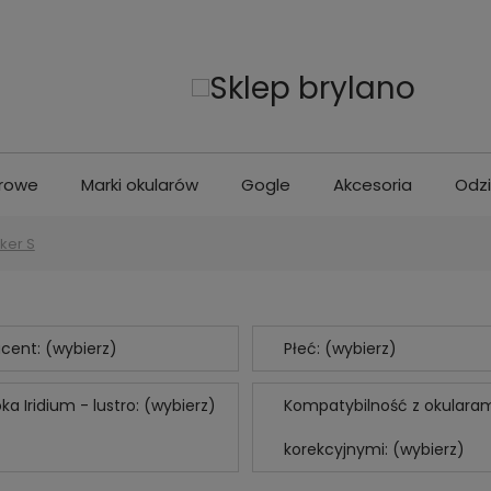
erowe
Marki okularów
Gogle
Akcesoria
Odz
cker S
cent: (wybierz)
Płeć: (wybierz)
ka Iridium - lustro: (wybierz)
Kompatybilność z okulara
korekcyjnymi: (wybierz)