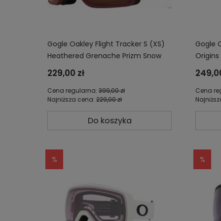
Gogle Oakley Flight Tracker S (XS)
Gogle O
Heathered Grenache Prizm Snow
Origins
Persimmon OO7106-17
Snow R
229,00 zł
249,00
Cena regularna:
399,00 zł
Cena re
Najniższa cena:
229,00 zł
Najniżs
Do koszyka