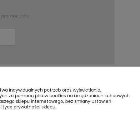
i promocjach.
O nas
stwa indywidualnych potrzeb oraz wyświetlania,
sanych za pomocą plików cookies na urządzeniach końcowych
Kontakt i dane firmy
 naszego sklepu internetowego, bez zmiany ustawień
lityce prywatności sklepu.
tności
O NAS