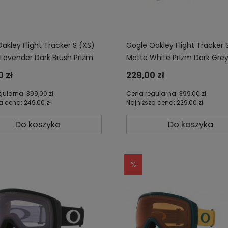
akley Flight Tracker S (XS)
Gogle Oakley Flight Tracker 
 Lavender Dark Brush Prizm
Matte White Prizm Dark Gre
ose OO7106-34
OO7106-26
 zł
229,00 zł
gularna:
399,00 zł
Cena regularna:
399,00 zł
za cena:
249,00 zł
Najniższa cena:
229,00 zł
Do koszyka
Do koszyka