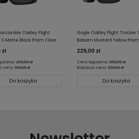
arciarskie Oakley Flight
Gogle Oakley Flight Tracker 
 S Matte Black Prizm Clear
Balsam Mustard Yellow Priz
6-28
Persimmon OO7106-18
 zł
229,00 zł
gularna:
299,00 zł
Cena regularna:
399,00 zł
za cena:
199,00 zł
Najniższa cena:
229,00 zł
Do koszyka
Do koszyka
Newsletter