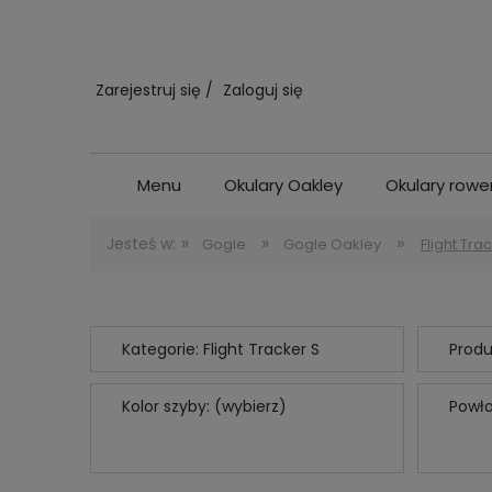
Zarejestruj się
Zaloguj się
Menu
Okulary Oakley
Okulary row
»
»
»
Jesteś w:
Gogle
Gogle Oakley
Flight Tra
Kategorie: Flight Tracker S
Produ
Kolor szyby: (wybierz)
Powło