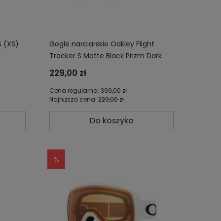
S (XS)
Gogle narciarskie Oakley Flight
y
Tracker S Matte Black Prizm Dark
Grey OO7106-23
229,00 zł
Cena regularna:
399,00 zł
Najniższa cena:
229,00 zł
Do koszyka