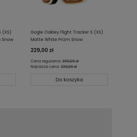
S (XS)
Gogle Oakley Flight Tracker S (XS)
m Snow
Matte White Prizm Snow
Persimmon OO7106-11
229,00 zł
Cena regularna:
399,00 zł
Najniższa cena:
229,00 zł
Do koszyka