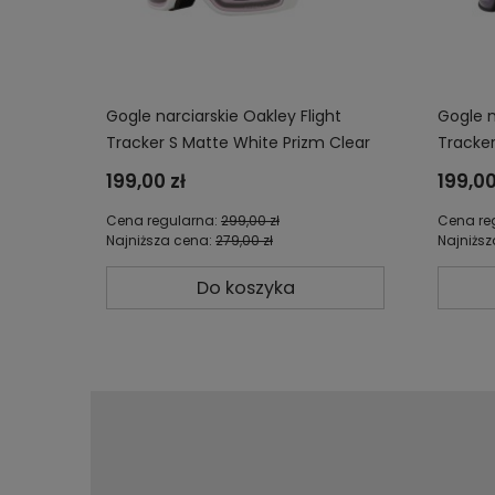
Gogle narciarskie Oakley Flight
Gogle n
Tracker S Matte White Prizm Clear
Tracker
OO7106-29
OO710
199,00 zł
199,00
Cena regularna:
299,00 zł
Cena re
Najniższa cena:
279,00 zł
Najniżs
Do koszyka