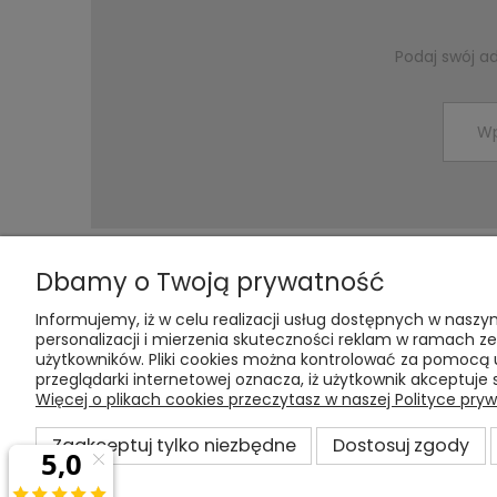
Podaj swój a
Dbamy o Twoją prywatność
Pomoc
Moje konto
Informujemy, iż w celu realizacji usług dostępnych w naszy
personalizacji i mierzenia skuteczności reklam w ramach 
Odstąp od umowy tutaj
Twoje zamówienia
użytkowników. Pliki cookies można kontrolować za pomocą u
przeglądarki internetowej oznacza, iż użytkownik akceptuje 
Zwroty i reklamacje
Ustawienia konta
Więcej o plikach cookies przeczytasz w naszej Polityce pryw
Prizm
Przechowalnia
Regulamin
Zaakceptuj tylko niezbędne
Dostosuj zgody
Raty