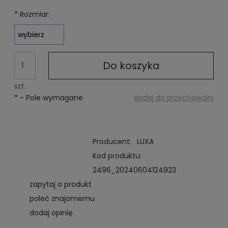
cena od momentu,
*
Rozmiar:
pojawił się w spr
Do koszyka
szt.
*
- Pole wymagane
dodaj do przechowalni
Producent:
LUXA
Kod produktu:
2496_20240604124923
zapytaj o produkt
poleć znajomemu
dodaj opinię