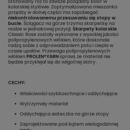
Stonowany róż to zawsze pożądany kolor w
kolarskiej stylówie. Zoptymalizowana mieszanka
przędzy w dolnej części ma zapobiegać
niekontrolowanemu przesuwaniu się stopy w
bucie.
Ściągacz na górze trzyma skarpetkę na
nodze w jednakowej pozycji.
Skarpety kolarskie
Classic Rose zostały wykonane z wysokiej jakości
polipropylenowych włókien, które doskonale
radzą sobie z odprowadzaniem potu i ciepła w
czasie upałów. Przewaga polipropylenowych
włókien
PROLEN®YARN
sprawi, że materiał nie
będzie przyklejał się do wilgotnej skóry .
CECHY:
Właściwości szybkoschnące i oddychające
Wytrzymały materiał
Oddychająca siateczka na górze stopy
Zaprojektowane pod kątem wielogodzinnej