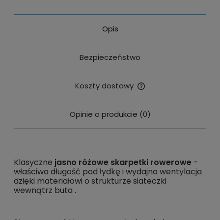
Opis
Bezpieczeństwo
Koszty dostawy
Cena nie zawiera ewentualnych kosztów płatności
Opinie o produkcie (0)
Klasyczne
jasno różowe skarpetki rowerowe
-
właściwa długość pod łydkę i wydajna wentylacja
dzięki materiałowi o strukturze siateczki
wewnątrz buta .