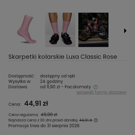
Skarpetki kolarskie Luxa Classic Rose
Dostępność:
dostępny od ręki
Wysyłka w:
24 godziny
Dostawa:
od 11,90 zł
- Paczkomaty
sprawdź formy dostawy
Cena nie zawiera ewentualnych kosztów płatności
44,91 zł
Cena:
49,90 zł
Cena regularna:
Najniższa cena z 30 dni przed obniżką:
44,91 zł
Promocja trwa do 31 sierpnia 2026
Jeżeli produkt je
niż 30 dni, wyświe