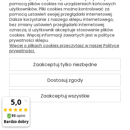
pomocą plików cookies na urządzeniach końcowych
użytkowników. Pliki cookies można kontrolować za
pomocą ustawień swojej przeglądarki internetowej.
Dalsze korzystanie z naszego sklepu internetowego,
bez zmiany ustawień przeglądarki internetowej
oznacza, iż użytkownik akceptuje stosowanie plików
cookies. Więcej informacji zawartych jest w polityce
prywatności sklepu.
Więcej o plikach cookies przeczytasz w naszej Polityce
prywatności.
Zaakceptuj tylko niezbędne
Dostosuj zgody
Skarpetki kolarskie Luxa Born To Climb Black
Zaakceptuj wszystkie
44,91 zł
Cena regularna:
49,90 zł
Najniższa cena z 30 dni przed obniżką:
44,91 zł