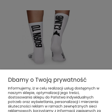
Skarpetki kolarskie Luxa Born To Climb White
Dbamy o Twoją prywatność
44,91 zł
Informujemy, iż w celu realizacji usług dostępnych w
naszym sklepie, optymalizacji jego treści,
Cena regularna:
49,90 zł
dostosowania sklepu do Państwa indywidualnych
Najniższa cena z 30 dni przed obniżką:
44,91 zł
potrzeb oraz wyświetlania, personalizacji i mierzenia
skuteczności reklam w ramach zewnętrznych sieci
Do koszyka
reklamowych, korzystamy z informacji zapisanych za