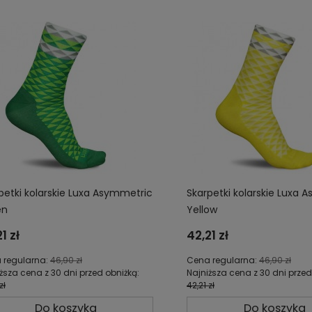
petki kolarskie Luxa Asymmetric
Skarpetki kolarskie Luxa 
en
Yellow
1 zł
42,21 zł
 regularna:
46,90 zł
Cena regularna:
46,90 zł
ższa cena z 30 dni przed obniżką:
Najniższa cena z 30 dni przed
zł
42,21 zł
Do koszyka
Do koszyka