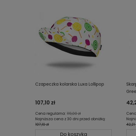
Czapeczka kolarska Luxa Lollipop
Skar
Gre
107,10 zł
42,2
Cena regularna:
119,00 zł
Cena
Najniższa cena z 30 dni przed obniżką:
Najni
107,10 zł
42,21 
Do koszyka