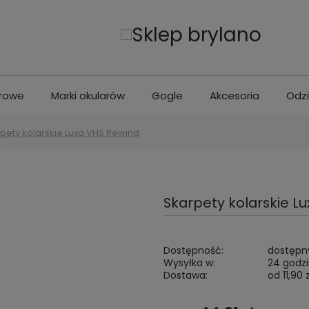
erowe
Marki okularów
Gogle
Akcesoria
Odz
pety kolarskie Luxa VHS Rewind
Skarpety kolarskie L
Dostępność:
dostępny
Wysyłka w:
24 godz
Dostawa:
od 11,90 z
Cena nie zawiera ew