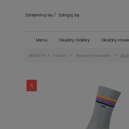
Zarejestruj się
Zaloguj się
Menu
Okulary Oakley
Okulary row
»
»
»
Jesteś w:
Odzież
Skarpety kolarskie
Skar