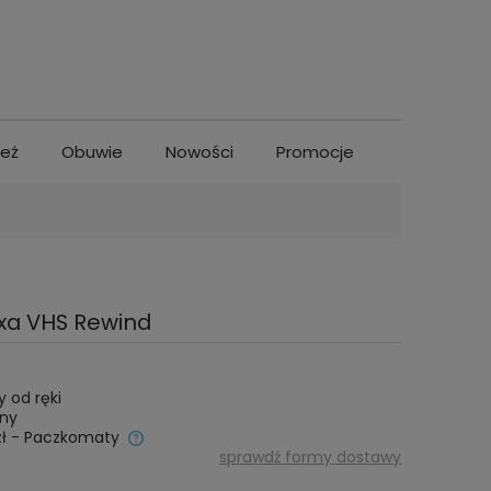
ież
Obuwie
Nowości
Promocje
uxa VHS Rewind
 od ręki
iny
ł
- Paczkomaty
sprawdź formy dostawy
entualnych