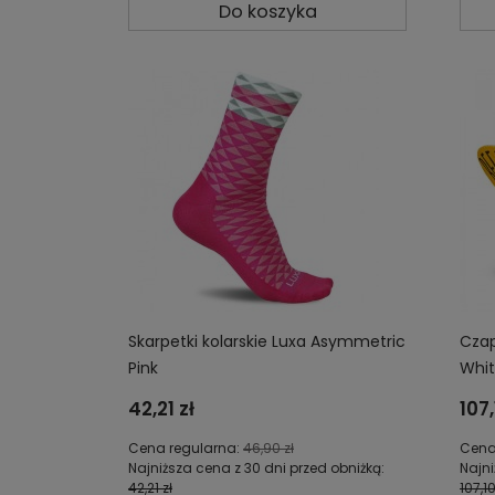
Do koszyka
Skarpetki kolarskie Luxa Asymmetric
Czap
Pink
Whi
42,21 zł
107,
Cena regularna:
46,90 zł
Cena
Najniższa cena z 30 dni przed obniżką:
Najni
42,21 zł
107,10