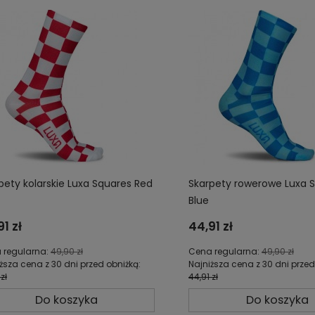
pety kolarskie Luxa Squares Red
Skarpety rowerowe Luxa 
Blue
1 zł
44,91 zł
 regularna:
49,90 zł
Cena regularna:
49,90 zł
ższa cena z 30 dni przed obniżką:
Najniższa cena z 30 dni przed
zł
44,91 zł
Do koszyka
Do koszyka