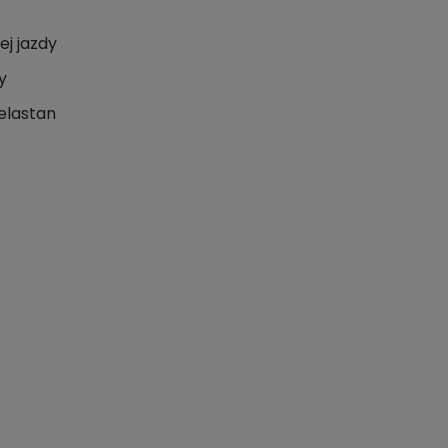
j jazdy
y
 elastan