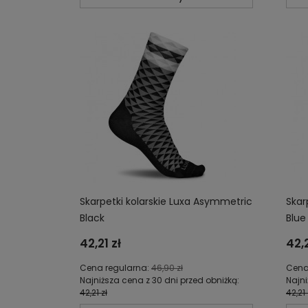
Skarpetki kolarskie Luxa Asymmetric
Skar
Black
Blue
42,21 zł
42,2
Cena regularna:
46,90 zł
Cena
Najniższa cena z 30 dni przed obniżką:
Najni
42,21 zł
42,21 