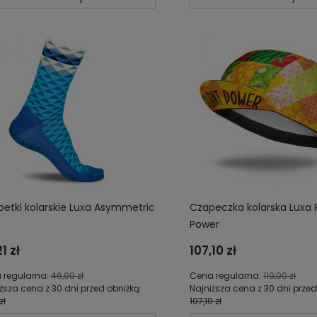
petki kolarskie Luxa Asymmetric
Czapeczka kolarska Luxa 
Power
1 zł
107,10 zł
 regularna:
46,90 zł
Cena regularna:
119,00 zł
ższa cena z 30 dni przed obniżką:
Najniższa cena z 30 dni przed
zł
107,10 zł