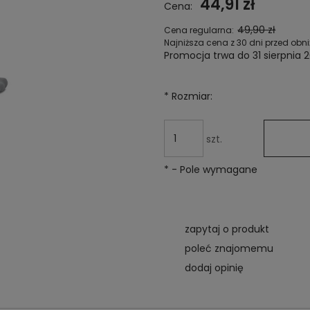
44,91 zł
Cena:
kosztów płatności
49,90 zł
Cena regularna:
Najniższa cena z 30 dni przed obni
Promocja trwa do 31 sierpnia 
Jeżeli produkt jest sprzeda
niż 30 dni, wyświetlana jest 
*
Rozmiar:
cena od momentu, kiedy pr
pojawił się w sprzedaży.
szt.
*
- Pole wymagane
zapytaj o produkt
poleć znajomemu
dodaj opinię