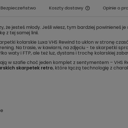
Bezpieczeństwo
Koszty dostawy
Opinie o pr
Cena nie zawiera e
kosztów płatności
zy, że jesteś młody. Jeśli wiesz, tym bardziej powinieneś j
 z tej samej linii.
arpetki kolarskie Luxa VHS Rewind to ukłon w stronę cza
trening. Na trasie, w kawiarni, na zdjęciu - te skarpetki spraw
lko waty i FTP, ale też luz, dystans i trochę kolarskiej zab
 i mają w szafie choć jeden komplet z sentymentem – VHS 
arskich skarpetek retro
, które łączą technologię z char
ce