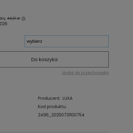
żką:
44,91 zł
2026
wany krócej
najniższa
odukt
Do koszyka
dodaj do przechowalni
Producent:
LUXA
Kod produktu:
2496_20250731100754