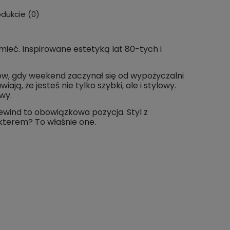
odukcie (0)
wentualnych
e mieć. Inspirowane estetyką lat 80-tych i
sów, gdy weekend zaczynał się od wypożyczalni
iają, że jesteś nie tylko szybki, ale i stylowy.
awy.
Rewind to obowiązkowa pozycja. Styl z
akterem? To właśnie one.