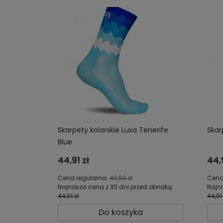
Skarpety kolarskie Luxa Tenerife
Skar
Blue
44,91 zł
44,9
Cena regularna:
49,90 zł
Cena
Najniższa cena z 30 dni przed obniżką:
Najni
44,91 zł
44,91 
Do koszyka