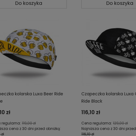
Do koszyka
Do koszyka
eczka kolarska Luxa Beer Ride
Czapeczka kolarska Luxa
te
Ride Black
10 zł
116,10 zł
 regularna:
119,00 zł
Cena regularna:
129,00 zł
ższa cena z 30 dni przed obniżką:
Najniższa cena z 30 dni przed
 zł
116,10 zł