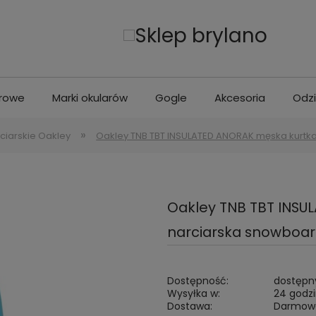
erowe
Marki okularów
Gogle
Akcesoria
Odz
»
rciarskie Oakley
Oakley TNB TBT INSULATED ANORAK męska kurt
Oakley TNB TBT INSU
narciarska snowboa
Dostępność:
dostępny
Wysyłka w:
24 godz
Dostawa:
Darmow