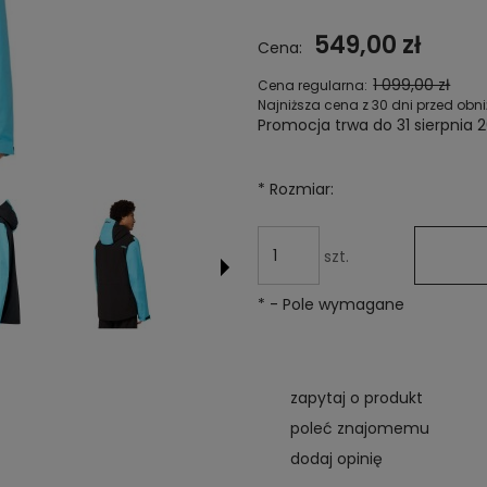
Cena nie zawiera ewentualnych
549,00 zł
Cena:
kosztów płatności
1 099,00 zł
Cena regularna:
Najniższa cena z 30 dni przed obni
Promocja trwa do 31 sierpnia 
Jeżeli produkt jest sprze
niż 30 dni, wyświetlana jest
*
Rozmiar:
cena od momentu, kiedy 
pojawił się w sprzedaży.
szt.
*
- Pole wymagane
zapytaj o produkt
poleć znajomemu
dodaj opinię