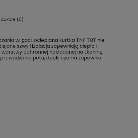
odukcie (0)
wentualnych
ania wilgoci, ocieplana kurtka TNP TBT nie
one szwy i izolacja zapewniają ciepło i
 warstwy ochronnej nakładanej na tkaninę,
odprowadzanie potu, dzięki czemu zapewnia