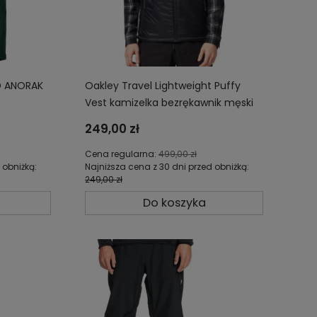
D ANORAK
Oakley Travel Lightweight Puffy
Vest kamizelka bezrękawnik męski
52-9WR
FOA403432-02E
249,00 zł
Cena regularna:
499,00 zł
 obniżką:
Najniższa cena z 30 dni przed obniżką:
249,00 zł
Do koszyka