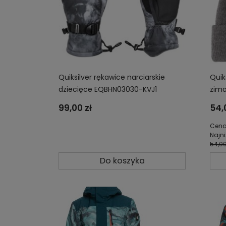
Quiksilver rękawice narciarskie
Quik
dziecięce EQBHN03030-KVJ1
zimo
KZM
99,00 zł
54,
Cena
Najni
54,00
Do koszyka