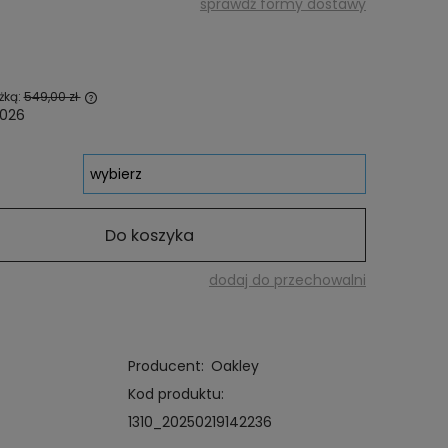
sprawdź formy dostawy
żką:
549,00 zł
2026
dawany krócej
 najniższa
produkt
Do koszyka
dodaj do przechowalni
Producent:
Oakley
Kod produktu:
1310_20250219142236