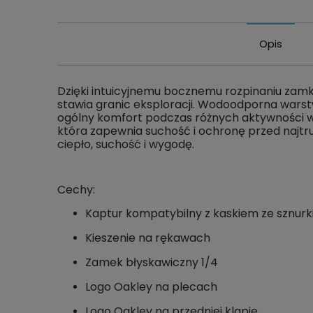
Opis
Dzięki intuicyjnemu bocznemu rozpinaniu zamk
stawia granic eksploracji. Wodoodporna warstw
ogólny komfort podczas różnych aktywności w 
która zapewnia suchość i ochronę przed najtr
ciepło, suchość i wygodę.
Cechy:
Kaptur kompatybilny z kaskiem ze sznur
Kieszenie na rękawach
Zamek błyskawiczny 1/4
Logo Oakley na plecach
Logo Oakley na przedniej klapie