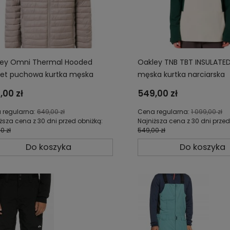
ley Omni Thermal Hooded
Oakley TNB TBT INSULATE
et puchowa kurtka męska
męska kurtka narciarska
403787-31R
snowboardowa FOA4036
,00 zł
549,00 zł
 regularna:
649,00 zł
Cena regularna:
1 099,00 zł
ższa cena z 30 dni przed obniżką:
Najniższa cena z 30 dni przed
0 zł
549,00 zł
Do koszyka
Do koszyka