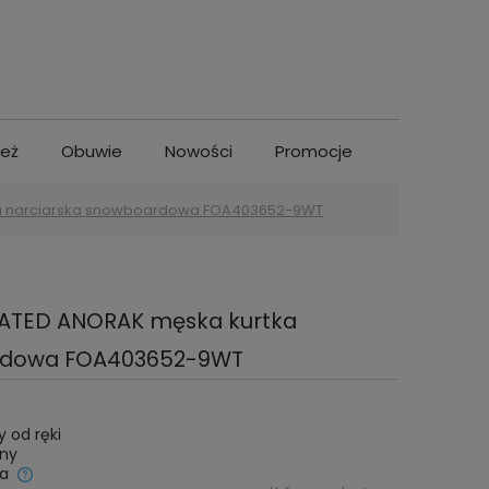
ież
Obuwie
Nowości
Promocje
ka narciarska snowboardowa FOA403652-9WT
LATED ANORAK męska kurtka
rdowa FOA403652-9WT
 od ręki
iny
a