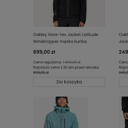
Oakley Gore-tex Jacket Latitude
Oak
Windstopper męska kurtka
Jack
FOA404800-02e
FOA
699,00 zł
249
Cena regularna:
1 499,00 zł
Cena
Najniższa cena z 30 dni przed obniżką:
Najni
699,00 zł
249,0
Do koszyka