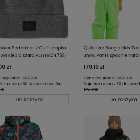
silver Performer 2 Cuff czapka
Quiksilver Boogie Kids Tec
wa ciepła szara AQYHA04782-
Snow Pants spodnie narci
W
snowboardowe dziecięce
00 zł
179,10 zł
EQKTP03009-GGY0
 regularna:
69,00 zł
Cena regularna:
199,00 zł
ższa cena z 30 dni przed obniżką:
Najniższa cena z 30 dni przed
 zł
179,10 zł
Do koszyka
Do koszyka