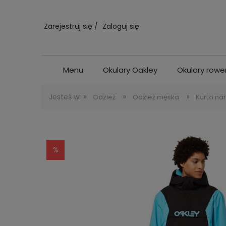
Zarejestruj się
Zaloguj się
Menu
Okulary Oakley
Okulary row
»
»
»
Jesteś w:
Odzież
Odzież męska
Kurtki na