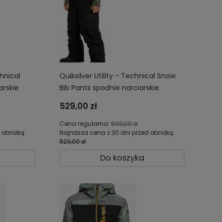
hnical
Quiksilver Utility - Technical Snow
arskie
Bib Pants spodnie narciarskie
snowboardowe męskie z
529,00 zł
membraną 20K EQYTP03200-KVJ0
Cena regularna:
599,00 zł
 obniżką:
Najniższa cena z 30 dni przed obniżką:
529,00 zł
Do koszyka