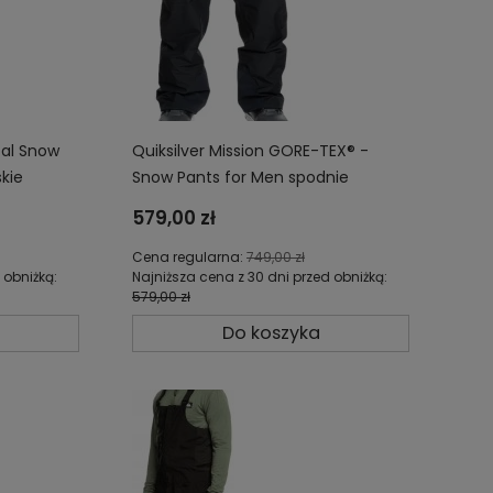
ical Snow
Quiksilver Mission GORE-TEX® -
skie
Snow Pants for Men spodnie
narciarskie snowboardowe męskie
579,00 zł
00-BLZ0
wodoodporne EQYTP03161-KVJ0
Cena regularna:
749,00 zł
 obniżką:
Najniższa cena z 30 dni przed obniżką:
579,00 zł
Do koszyka