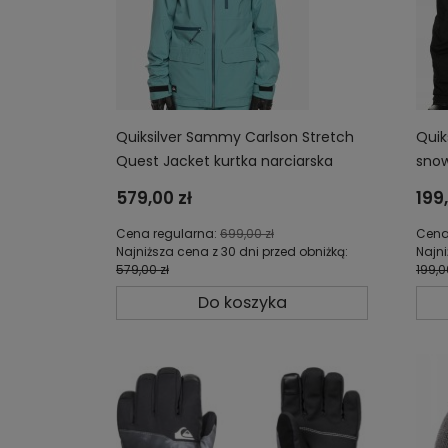
Quiksilver Sammy Carlson Stretch
Quik
Quest Jacket kurtka narciarska
sno
snowboardowa wodoodporna 20K
dzie
579,00 zł
199,
EQYTJ03413-BLZ0
Cena regularna:
699,00 zł
Cena
Najniższa cena z 30 dni przed obniżką:
Najni
579,00 zł
199,0
Do koszyka