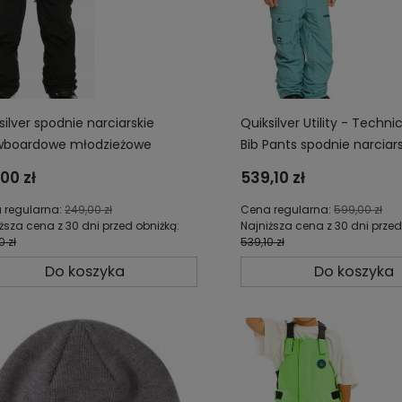
silver spodnie narciarskie
Quiksilver Utility - Techn
wboardowe młodzieżowe
Bib Pants spodnie narciar
cięce EQBTP03051/54-KVJ0
snowboardowe męskie z
00 zł
539,10 zł
membraną 20K EQYTP032
 regularna:
249,00 zł
Cena regularna:
599,00 zł
ższa cena z 30 dni przed obniżką:
Najniższa cena z 30 dni przed
0 zł
539,10 zł
Do koszyka
Do koszyka