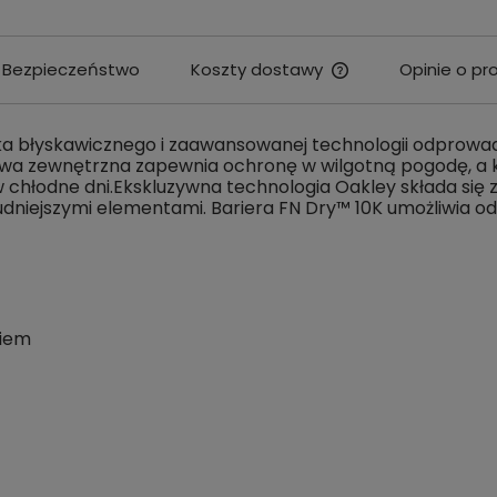
Bezpieczeństwo
Koszty dostawy
Opinie o pr
Cena nie zawiera e
kosztów płatności
a błyskawicznego i zaawansowanej technologii odprowadz
a zewnętrzna zapewnia ochronę w wilgotną pogodę, a klej
chłodne dni.Ekskluzywna technologia Oakley składa się z
udniejszymi elementami. Bariera FN Dry™ 10K umożliwia 
kiem