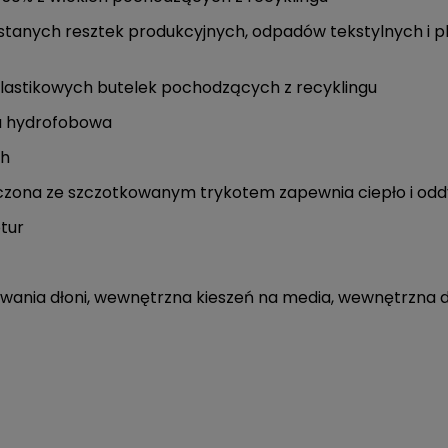
anych resztek produkcyjnych, odpadów tekstylnych i p
 plastikowych butelek pochodzących z recyklingu
ka hydrofobowa
ch
ączona ze szczotkowanym trykotem zapewnia ciepło i od
tur
ewania dłoni, wewnętrzna kieszeń na media, wewnętrzna du