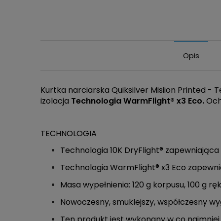
Opis
Kurtka narciarska Quiksilver Misiion Printed 
izolacja
Technologia WarmFlight® x3 Eco.
Ochr
TECHNOLOGIA
Technologia 10K DryFlight® zapewniając
Technologia WarmFlight® x3 Eco zapewnia
Masa wypełnienia: 120 g korpusu, 100 g r
Nowoczesny, smuklejszy, współczesny wyg
Ten produkt jest wykonany w co najmniej