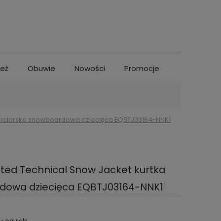
ież
Obuwie
Nowości
Promocje
a narciarska snowboardowa dziecięca EQBTJ03164-NNK1
inted Technical Snow Jacket kurtka
dowa dziecięca EQBTJ03164-NNK1