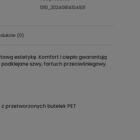
1310_20240814104931
odukcie (0)
wentualnych
rtową estetykę. Komfort i ciepło gwarantują
 podklejane szwy, fartuch przeciwśniegowy.
a z przetworzonych butelek PET