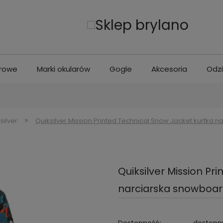
erowe
Marki okularów
Gogle
Akcesoria
Odz
»
silver
Quiksilver Mission Printed Technical Snow Jacket kurtk
Quiksilver Mission Pr
narciarska snowboar