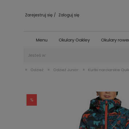
Zarejestruj się
Zaloguj się
Menu
Okulary Oakley
Okulary row
Jesteś w:
»
»
»
Odzież
Odzież Junior
Kurtki narciarskie Quik