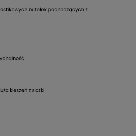
lastikowych butelek pochodzących z
dychalność
ża kieszeń z siatki