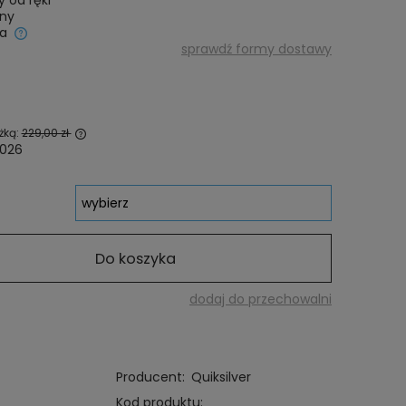
 od ręki
iny
a
sprawdź formy dostawy
żką:
229,00 zł
2026
awany krócej
 najniższa
rodukt
Do koszyka
dodaj do przechowalni
Producent:
Quiksilver
Kod produktu: