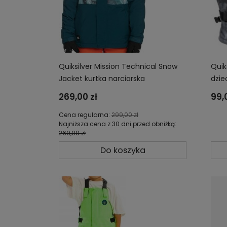
Quiksilver Mission Technical Snow
Quik
Jacket kurtka narciarska
dzie
snowboardowa dziecięca
269,00 zł
99,
EQBTJ03155-BSM1
Cena regularna:
299,00 zł
Najniższa cena z 30 dni przed obniżką:
269,00 zł
Do koszyka