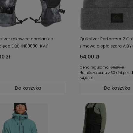
silver rękawice narciarskie
Quiksilver Performer 2 Cu
cięce EQBHN03030-KVJ1
zimowa ciepła szara AQ
KZMW
00 zł
54,00 zł
Cena regularna:
69,00 zł
Najniższa cena z 30 dni przed
54,00 zł
Do koszyka
Do koszyka