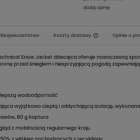
dodaj opinię
Bezpieczeństwo
Koszty dostawy
Opinie o pr
Cena nie zawiera e
kosztów płatności
- Technical Snow Jacket dziecięca oferuje nowoczesną spo
onę przed śniegiem i niesprzyjającą pogodą zapewniają
a lepszą wodoodporność
jąca wyjątkowo ciepłą i oddychającą izolację, wykonan
ękawów, 80 g kaptura
ląd z mobilnością regularnego kroju
 50% z włókien pochodzących z recyklingu