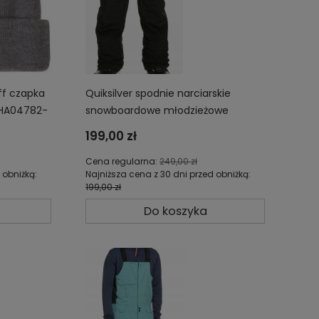
ff czapka
Quiksilver spodnie narciarskie
YHA04782-
snowboardowe młodzieżowe
dziecięce EQBTP03051/54-KVJ0
199,00 zł
Cena regularna:
249,00 zł
 obniżką:
Najniższa cena z 30 dni przed obniżką:
199,00 zł
Do koszyka