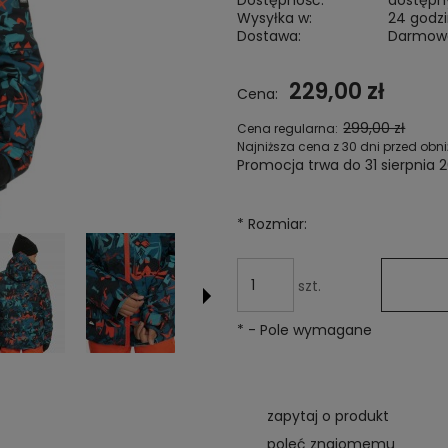
Dostępność:
dostępny
Wysyłka w:
24 godz
Dostawa:
Darmow
Cena nie zawiera ewentualnych
229,00 zł
Cena:
kosztów płatności
299,00 zł
Cena regularna:
Najniższa cena z 30 dni przed obni
Promocja trwa do 31 sierpnia 
Jeżeli produkt jest sprzed
niż 30 dni, wyświetlana jest
*
Rozmiar:
cena od momentu, kiedy p
pojawił się w sprzedaży.
szt.
*
- Pole wymagane
zapytaj o produkt
poleć znajomemu