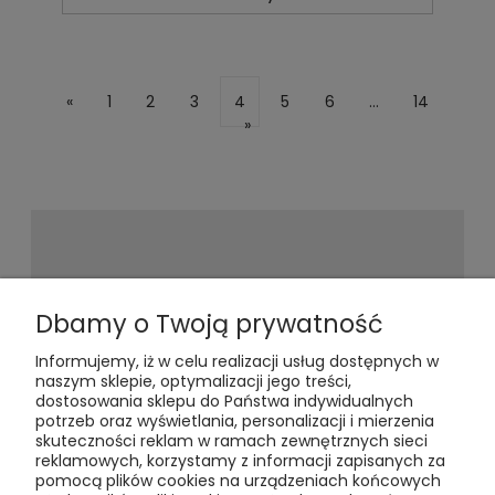
«
1
2
3
4
5
6
...
14
»
Newsletter
Dbamy o Twoją prywatność
Informujemy, iż w celu realizacji usług dostępnych w
Podaj swój adres e-mail, jeżeli chcesz
naszym sklepie, optymalizacji jego treści,
otrzymywać informacje o
dostosowania sklepu do Państwa indywidualnych
nowościach i promocjach.
potrzeb oraz wyświetlania, personalizacji i mierzenia
skuteczności reklam w ramach zewnętrznych sieci
reklamowych, korzystamy z informacji zapisanych za
pomocą plików cookies na urządzeniach końcowych