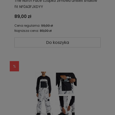
The North Face czapka zimowa unisex shallow
fit NF0A3FJXDYY
89,00 zł
Cena regularna:
99,00 zł
Najniższa cena:
89,00 zł
Do koszyka