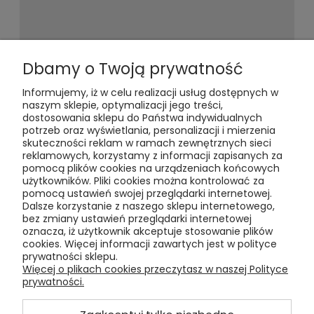
Newsletter
Dbamy o Twoją prywatność
Informujemy, iż w celu realizacji usług dostępnych w
Podaj swój adres e-mail, jeżeli chcesz
naszym sklepie, optymalizacji jego treści,
otrzymywać informacje o
dostosowania sklepu do Państwa indywidualnych
nowościach i promocjach.
potrzeb oraz wyświetlania, personalizacji i mierzenia
skuteczności reklam w ramach zewnętrznych sieci
reklamowych, korzystamy z informacji zapisanych za
pomocą plików cookies na urządzeniach końcowych
użytkowników. Pliki cookies można kontrolować za
pomocą ustawień swojej przeglądarki internetowej.
Dalsze korzystanie z naszego sklepu internetowego,
bez zmiany ustawień przeglądarki internetowej
oznacza, iż użytkownik akceptuje stosowanie plików
Pomoc
cookies. Więcej informacji zawartych jest w polityce
prywatności sklepu.
Moje konto
Więcej o plikach cookies przeczytasz w naszej Polityce
prywatności.
Płatności i dostawa