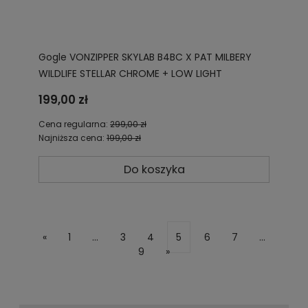
Gogle VONZIPPER SKYLAB B4BC X PAT MILBERY
WILDLIFE STELLAR CHROME + LOW LIGHT
AZYTG00117 BBS
199,00 zł
Cena regularna:
299,00 zł
Najniższa cena:
199,00 zł
Do koszyka
«
1
...
3
4
5
6
7
...
9
»