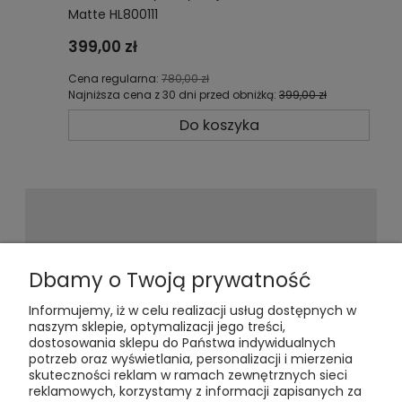
Matte HL800111
399,00 zł
Cena regularna:
780,00 zł
Najniższa cena z 30 dni przed obniżką:
399,00 zł
Do koszyka
Newsletter
Dbamy o Twoją prywatność
Informujemy, iż w celu realizacji usług dostępnych w
Podaj swój adres e-mail, jeżeli chcesz
naszym sklepie, optymalizacji jego treści,
otrzymywać informacje o
dostosowania sklepu do Państwa indywidualnych
nowościach i promocjach.
potrzeb oraz wyświetlania, personalizacji i mierzenia
skuteczności reklam w ramach zewnętrznych sieci
reklamowych, korzystamy z informacji zapisanych za