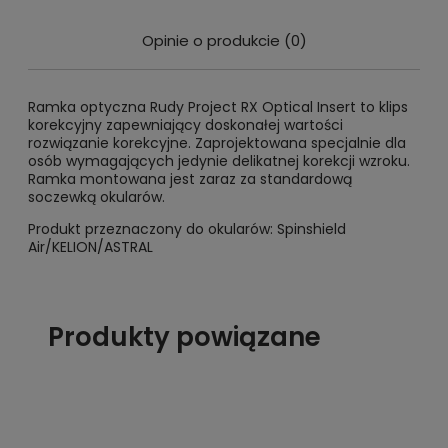
Cena nie zawiera ewentualnych kosztów płatności
Opinie o produkcie (0)
Ramka optyczna Rudy Project RX Optical Insert to klips
korekcyjny zapewniający doskonałej wartości
rozwiązanie korekcyjne. Zaprojektowana specjalnie dla
osób wymagających jedynie delikatnej korekcji wzroku.
Ramka montowana jest zaraz za standardową
soczewką okularów.
Produkt przeznaczony do okularów: Spinshield
Air/KELION/ASTRAL
Produkty powiązane