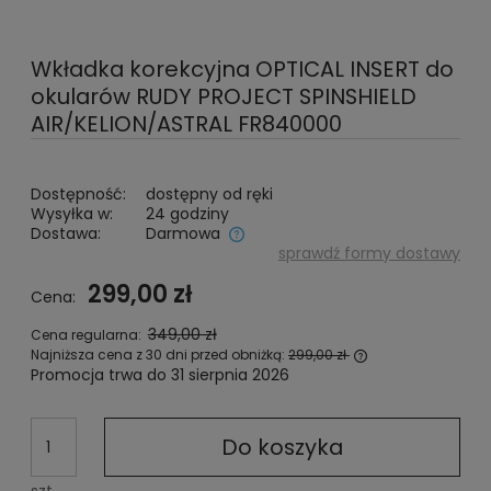
Wkładka korekcyjna OPTICAL INSERT do
okularów RUDY PROJECT SPINSHIELD
AIR/KELION/ASTRAL FR840000
Dostępność:
dostępny od ręki
Wysyłka w:
24 godziny
Dostawa:
Darmowa
sprawdź formy dostawy
Cena nie zawiera ewentualnych kosztów płatności
299,00 zł
Cena:
349,00 zł
Cena regularna:
Najniższa cena z 30 dni przed obniżką:
299,00 zł
Promocja trwa do 31 sierpnia 2026
Jeżeli produkt 
niż 30 dni, wyśw
cena od moment
pojawił się w sp
Do koszyka