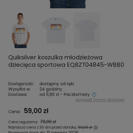
Quiksilver koszulka młodzieżowa
dziecięca sportowa EQBZT04845-WBB0
Dostępność:
dostępny od ręki
Wysyłka w:
24 godziny
Dostawa:
od 11,90 zł
- Paczkomaty
sprawdź formy dostawy
Cena nie zawiera ewentualnych kosztów płatności
59,00 zł
Cena:
79,00 zł
Cena regularna:
Najniższa cena z 30 dni przed obniżką:
59,00 zł
Promocja trwa do 31 sierpnia 2026