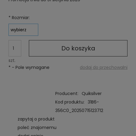
Jeżeli produkt j
niż 30 dni, wyświe
cena od momentu
*
Rozmiar:
pojawił się w spr
Do koszyka
szt.
*
- Pole wymagane
dodaj do przechowalni
Producent:
Quiksilver
Kod produktu:
31B6-
356C0_20250715123712
zapytaj o produkt
poleć znajomemu