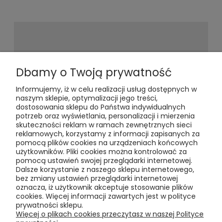
Newsletter
Dbamy o Twoją prywatność
Informujemy, iż w celu realizacji usług dostępnych w
Podaj swój adres e-mail, jeżeli chcesz
naszym sklepie, optymalizacji jego treści,
otrzymywać informacje o
dostosowania sklepu do Państwa indywidualnych
nowościach i promocjach.
potrzeb oraz wyświetlania, personalizacji i mierzenia
skuteczności reklam w ramach zewnętrznych sieci
reklamowych, korzystamy z informacji zapisanych za
pomocą plików cookies na urządzeniach końcowych
użytkowników. Pliki cookies można kontrolować za
pomocą ustawień swojej przeglądarki internetowej.
Dalsze korzystanie z naszego sklepu internetowego,
bez zmiany ustawień przeglądarki internetowej
oznacza, iż użytkownik akceptuje stosowanie plików
Pomoc
cookies. Więcej informacji zawartych jest w polityce
prywatności sklepu.
Moje konto
Więcej o plikach cookies przeczytasz w naszej Polityce