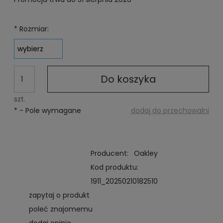
Jeżeli produkt je
niż 30 dni, wyświe
cena od momentu,
*
Rozmiar:
pojawił się w spr
Do koszyka
szt.
*
- Pole wymagane
dodaj do przechowalni
Producent:
Oakley
Kod produktu:
1911_20250210182510
zapytaj o produkt
poleć znajomemu