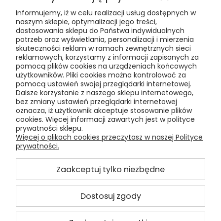
Informujemy, iż w celu realizacji usług dostępnych w
Podaj swój adres e-mail, jeżeli chcesz
naszym sklepie, optymalizacji jego treści,
otrzymywać informacje o
dostosowania sklepu do Państwa indywidualnych
nowościach i promocjach.
potrzeb oraz wyświetlania, personalizacji i mierzenia
skuteczności reklam w ramach zewnętrznych sieci
reklamowych, korzystamy z informacji zapisanych za
pomocą plików cookies na urządzeniach końcowych
użytkowników. Pliki cookies można kontrolować za
pomocą ustawień swojej przeglądarki internetowej.
Dalsze korzystanie z naszego sklepu internetowego,
bez zmiany ustawień przeglądarki internetowej
oznacza, iż użytkownik akceptuje stosowanie plików
Pomoc
cookies. Więcej informacji zawartych jest w polityce
prywatności sklepu.
Moje konto
Więcej o plikach cookies przeczytasz w naszej Polityce
prywatności.
Płatności i dostawa
Zaakceptuj tylko niezbędne
Informacje
Dostosuj zgody
O nas