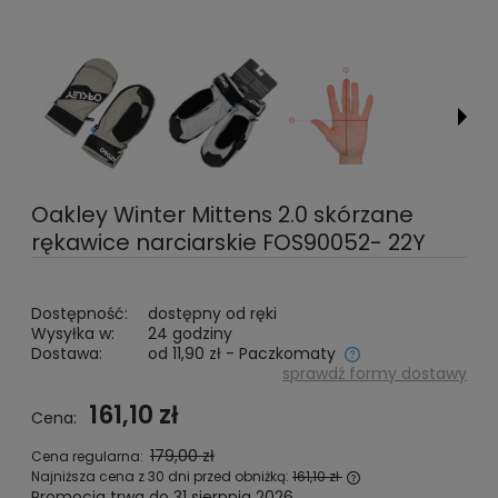
Oakley Winter Mittens 2.0 skórzane
rękawice narciarskie FOS90052- 22Y
Dostępność:
dostępny od ręki
Wysyłka w:
24 godziny
Dostawa:
od 11,90 zł
- Paczkomaty
sprawdź formy dostawy
Cena nie zawiera ewentualnych kosztów płatności
161,10 zł
Cena:
179,00 zł
Cena regularna:
Najniższa cena z 30 dni przed obniżką:
161,10 zł
Promocja trwa do 31 sierpnia 2026