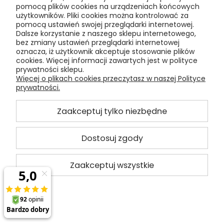
pomocą plików cookies na urządzeniach końcowych
użytkowników. Pliki cookies można kontrolować za
pomocą ustawień swojej przeglądarki internetowej.
Dalsze korzystanie z naszego sklepu internetowego,
bez zmiany ustawień przeglądarki internetowej
oznacza, iż użytkownik akceptuje stosowanie plików
cookies. Więcej informacji zawartych jest w polityce
prywatności sklepu.
Więcej o plikach cookies przeczytasz w naszej Polityce
prywatności.
Zaakceptuj tylko niezbędne
Dostosuj zgody
Puma Attacanto Graphic piłka nożna
Zaakceptuj wszystkie
treningowa rozmiar 5 084073-05
59,00 zł
Do koszyka