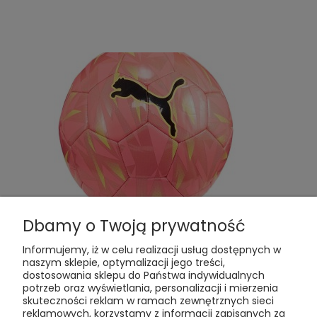
Dbamy o Twoją prywatność
Puma Final piłka nożna treningowa rozmiar 5
084222-02
Informujemy, iż w celu realizacji usług dostępnych w
naszym sklepie, optymalizacji jego treści,
59,00 zł
dostosowania sklepu do Państwa indywidualnych
potrzeb oraz wyświetlania, personalizacji i mierzenia
Do koszyka
skuteczności reklam w ramach zewnętrznych sieci
reklamowych, korzystamy z informacji zapisanych za