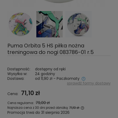
Puma Orbita 5 HS piłka nożna
treningowa do nogi 083786-01 r.5
Dostępność:
dostępny od ręki
Wysyłka w:
24 godziny
Dostawa:
od 11,90 zł
- Paczkomaty
sprawdź formy dostawy
Cena nie zawiera ewentualnych kosztów płatności
71,10 zł
Cena:
79,00 zł
Cena regularna:
Najniższa cena z 30 dni przed obniżką:
71,10 zł
Promocja trwa do 31 sierpnia 2026
Jeżeli produkt jes