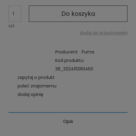
niż 30 dni, wyświet
cena od momentu,
pojawił się w sprz
Do koszyka
szt.
dodaj do przechowalni
Producent:
Puma
Kod produktu:
38_20241113161450
zapytaj o produkt
poleć znajomemu
dodaj opinię
Opis